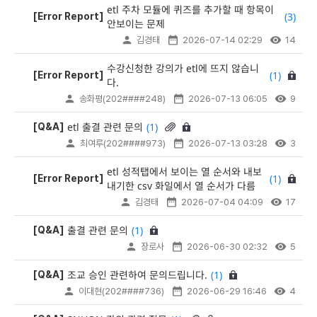
etl 주차 모듈에 퀴즈를 추가할 때 항목이
(3)
[Error Report]
안보이는 문제
김경태
2026-07-14 02:29
14
수강신청한 강의가 etl에 뜨지 않습니
(1)
[Error Report]
다.
송화평(202####248)
2026-07-13 06:05
9
(1)
etl 출결 관련 문의
[Q&A]
최여루(202####973)
2026-07-13 03:28
3
etl 성적탭에서 보이는 열 순서와 내보
(1)
[Error Report]
내기한 csv 화일에서 열 순서가 다름
김경태
2026-07-04 04:09
17
(1)
출결 관련 문의
[Q&A]
장로사
2026-06-30 02:32
5
(1)
조교 승인 관련하여 문의드립니다.
[Q&A]
이대현(202####736)
2026-06-29 16:46
4