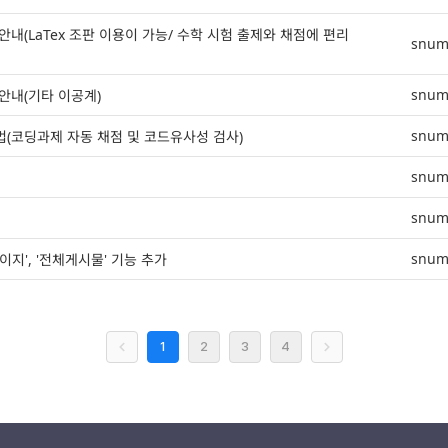
법 안내(LaTex 조판 이용이 가능/ 수학 시험 출제와 채점에 편리
snum
snum
 안내(기타 이공계)
snum
방법(코딩과제 자동 채점 및 코드유사성 검사)
snum
snum
내
snum
지', '전체게시물' 기능 추가
작성자, 등록일시, 조회수 제공 표
1
2
3
4