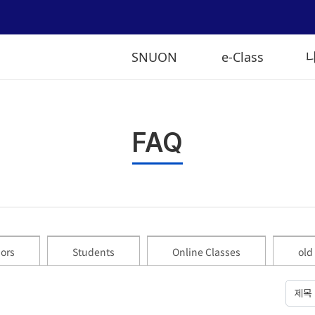
SNUON
e-Class
FAQ
sors
Students
Online Classes
old
제목